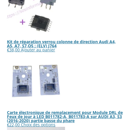
Kit de réparation verrou colonne de direction Audi A4,
A5, A7, S7,Q5 : (ELV) J764
€
38,00
Ajouter au panier
Carte électronique de remplacement pour Module DRL de
Feux de jour à LED B011782-A, B011783-A sur AUDI A3, S3
(2016-2020) partie basse du phare
Ce
€
22,00
Choix des options
produit