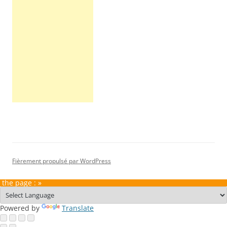
Fièrement propulsé par WordPress
 the page : »
Powered by
Translate