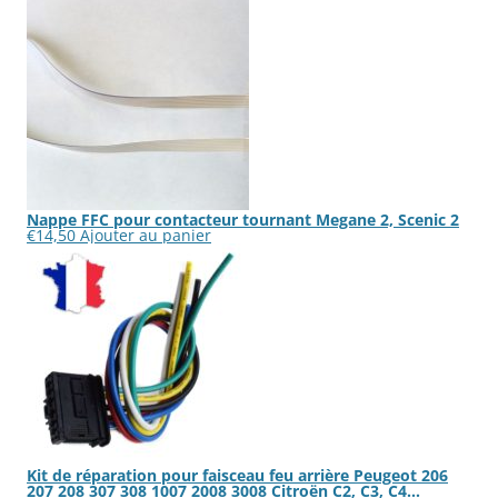
a
plusieurs
variations.
Les
options
peuvent
être
choisies
sur
la
page
du
produit
Nappe FFC pour contacteur tournant Megane 2, Scenic 2
€
14,50
Ajouter au panier
Kit de réparation pour faisceau feu arrière Peugeot 206
207 208 307 308 1007 2008 3008 Citroën C2, C3, C4…