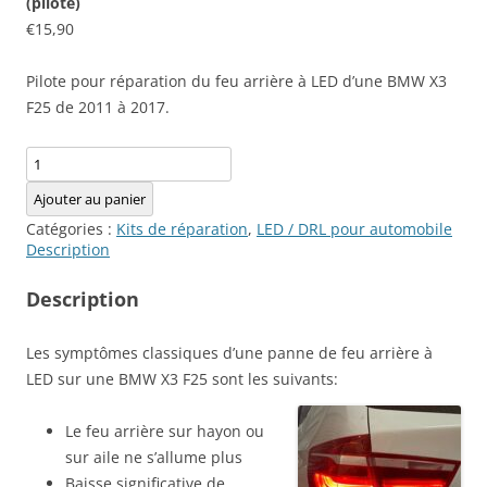
(pilote)
€
15,90
Pilote pour réparation du feu arrière à LED d’une BMW X3
F25 de 2011 à 2017.
quantité
de
Ajouter au panier
Kit
Catégories :
Kits de réparation
,
LED / DRL pour automobile
de
Description
réparation
pour
Description
Feu
Arrière
Les symptômes classiques d’une panne de feu arrière à
sur
LED sur une BMW X3 F25 sont les suivants:
hayon
ou
Le feu arrière sur hayon ou
sur
sur aile ne s’allume plus
aile
Baisse significative de