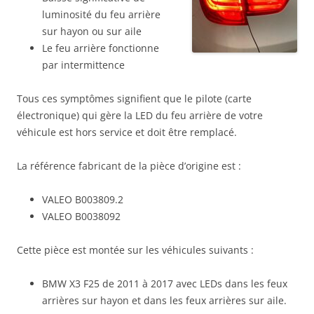
BMW
luminosité du feu arrière
X3
sur hayon ou sur aile
F25
Le feu arrière fonctionne
à
par intermittence
LED:
carte
Tous ces symptômes signifient que le pilote (carte
électronique
électronique) qui gère la LED du feu arrière de votre
de
véhicule est hors service et doit être remplacé.
remplacement
(pilote)
La référence fabricant de la pièce d’origine est :
VALEO B003809.2
VALEO B0038092
Cette pièce est montée sur les véhicules suivants :
BMW X3 F25 de 2011 à 2017 avec LEDs dans les feux
arrières sur hayon et dans les feux arrières sur aile.