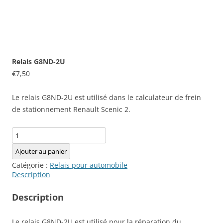
Relais G8ND-2U
€
7,50
Le relais G8ND-2U est utilisé dans le calculateur de frein
de stationnement Renault Scenic 2.
quantité
de
Ajouter au panier
Relais
Catégorie :
Relais pour automobile
G8ND-
Description
2U
Description
Le relais G8ND-2U est utilisé pour la réparation du