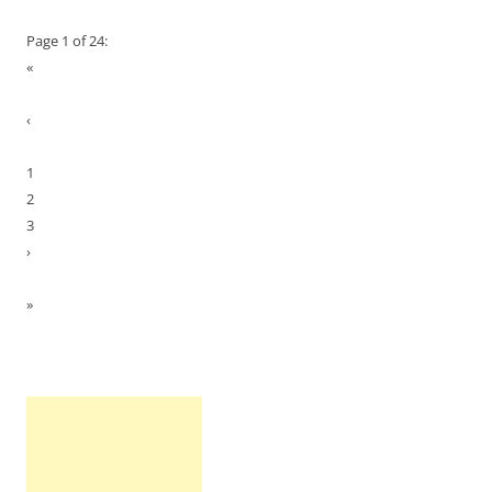
Page 1 of 24:
«
‹
1
2
3
›
»