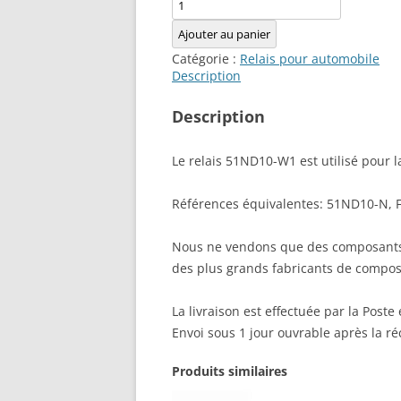
quantité
de
Ajouter au panier
Relais
Catégorie :
Relais pour automobile
51ND10-
Description
W1
Description
Le relais 51ND10-W1 est utilisé pour l
Références équivalentes: 51ND10-N
Nous ne vendons que des composants
des plus grands fabricants de compos
La livraison est effectuée par la Poste 
Envoi sous 1 jour ouvrable après la r
Produits similaires