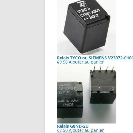
Relais TYCO ou SIEMENS V23072-C106
€
9,50
Ajouter au panier
Relais G8ND-2U
€
7,50
Ajouter au panier