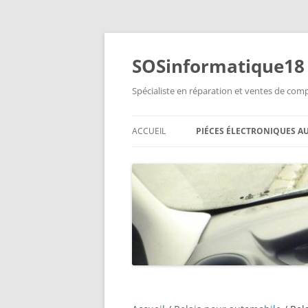
Aller
au
contenu
SOSinformatique18
Spécialiste en réparation et ventes de co
ACCUEIL
PIÉCES ÉLECTRONIQUES A
KITS DE RÉPARATION
ADAPTATEURS BLUETOOTH
CÂBLE FFC POUR CONTACTE
TOURNANT
CARTES DE DÉMARRAGE
RELAIS POUR AUTOMOBILE