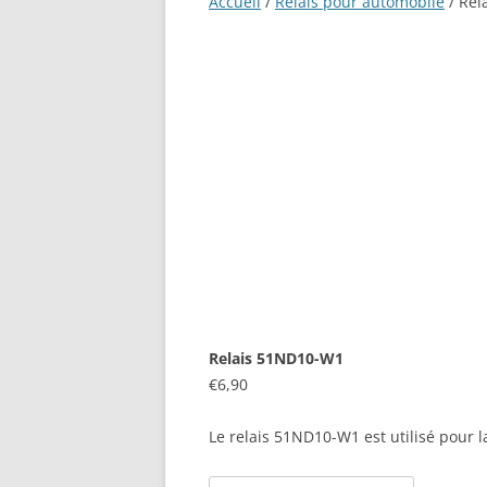
Accueil
/
Relais pour automobile
/ Rel
CAPTEURS DE TEMPERATURE
EEPROM
TRANSISTORS
LED/DRL POUR AUTOMOBILE
NON CLASSÉS
Relais 51ND10-W1
€
6,90
Le relais 51ND10-W1 est utilisé pour l