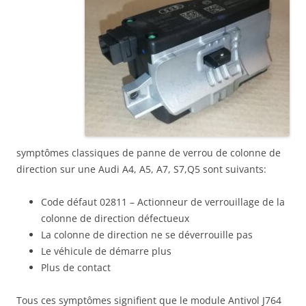
A4,
A5,
A7,
S7,Q5
:
(ELV)
J764
symptômes classiques de panne de verrou de colonne de
direction sur une Audi A4, A5, A7, S7,Q5 sont suivants:
Code défaut 02811 – Actionneur de verrouillage de la
colonne de direction défectueux
La colonne de direction ne se déverrouille pas
Le véhicule de démarre plus
Plus de contact
Tous ces symptômes signifient que le module Antivol J764