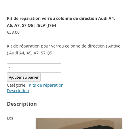
Kit de réparation verrou colonne de direction Audi A4,
A5, A7, S7,Q5 : (ELV) J764
€
38,00
Kit de réparation pour verrou colonne de direction ( Antivol
) Audi A4, A5, A7, S7,Q5
quantité
de
Ajouter au panier
Kit
Catégorie :
Kits de réparation
de
Description
réparation
verrou
Description
colonne
de
Les
direction
Audi