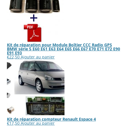
Kit de réparation pour Module Boîtier CCC Radio GPS
BMW série 5 E60 E61 E63 E64 E65 E66 E67 E70 E71 E72 E90
E91 E93
€
22,50
Ajouter au panier
Kit de réparation compteur Renault Espace 4
€
17,50
Ajouter au panier