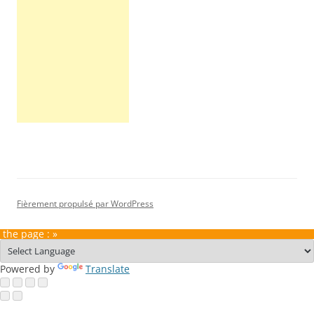
Fièrement propulsé par WordPress
 the page : »
Powered by
Translate